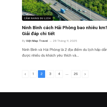
CẨM NANG DU LỊCH
Ninh Bình cách Hải Phòng bao nhiêu km
Giải đáp chi tiết
By
Việt Map Travel
28 Tháng 11, 2025
Ninh Bình và Hải Phòng là 2 địa điểm du lịch hấp dẫn
được nhiều du khách yêu thích và…
Previous
…
Next
1
2
3
4
26