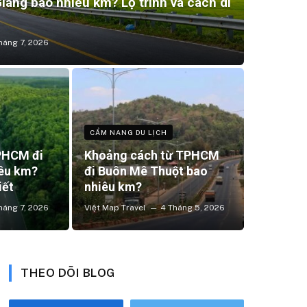
ang bao nhiêu km? Lộ trình và cách di
háng 7, 2026
CẨM NANG DU LỊCH
PHCM đi
Khoảng cách từ TPHCM
iêu km?
đi Buôn Mê Thuột bao
iết
nhiêu km?
háng 7, 2026
Việt Map Travel
4 Tháng 5, 2026
THEO DÕI BLOG