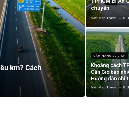
TPHCM đi An Gi
chuyển
Việt Map Travel
6 T
CẨM NANG DU LỊCH
Khoảng cách T
iêu km? Cách
Cần Giờ bao nh
Hướng dẫn chi t
Việt Map Travel
6 T