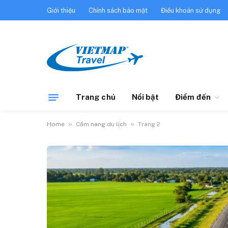
Giới thiệu
Chính sách bảo mật
Điều khoản sử dụng
Trang chủ
Nổi bật
Điểm đến
»
»
Home
Cẩm nang du lịch
Trang 2