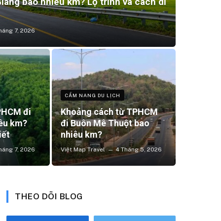
ang bao nhiêu km? Lộ trình và cách di
háng 7, 2026
CẨM NANG DU LỊCH
PHCM đi
Khoảng cách từ TPHCM
iêu km?
đi Buôn Mê Thuột bao
iết
nhiêu km?
háng 7, 2026
Việt Map Travel
4 Tháng 5, 2026
THEO DÕI BLOG