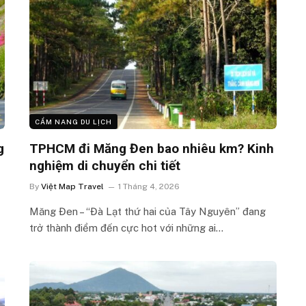
CẨM NANG DU LỊCH
g
TPHCM đi Măng Đen bao nhiêu km? Kinh
nghiệm di chuyển chi tiết
By
Việt Map Travel
1 Tháng 4, 2026
Măng Đen – “Đà Lạt thứ hai của Tây Nguyên” đang
trở thành điểm đến cực hot với những ai…