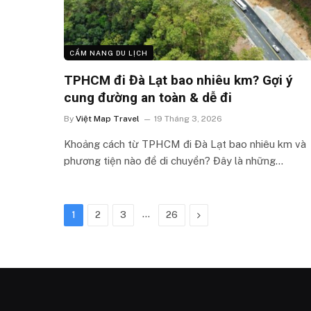
CẨM NANG DU LỊCH
TPHCM đi Đà Lạt bao nhiêu km? Gợi ý
cung đường an toàn & dễ đi
By
Việt Map Travel
19 Tháng 3, 2026
Khoảng cách từ TPHCM đi Đà Lạt bao nhiêu km và
phương tiện nào để di chuyển? Đây là những…
…
Next
1
2
3
26