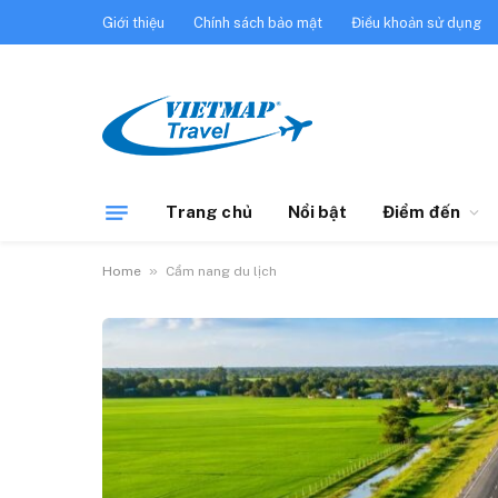
Giới thiệu
Chính sách bảo mật
Điều khoản sử dụng
Trang chủ
Nổi bật
Điểm đến
»
Home
Cẩm nang du lịch