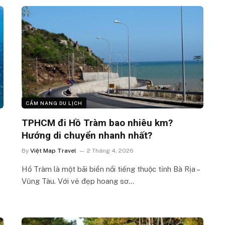
CẨM NANG DU LỊCH
TPHCM đi Hồ Tràm bao nhiêu km?
Hướng di chuyển nhanh nhất?
By
Việt Map Travel
2 Tháng 4, 2026
Hồ Tràm là một bãi biển nổi tiếng thuộc tỉnh Bà Rịa –
Vũng Tàu. Với vẻ đẹp hoang sơ…