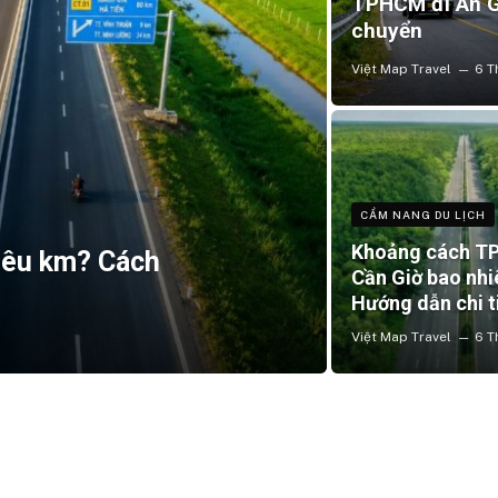
TPHCM đi An Gi
chuyển
Việt Map Travel
6 T
CẨM NANG DU LỊCH
Khoảng cách T
iêu km? Cách
Cần Giờ bao nh
Hướng dẫn chi t
Việt Map Travel
6 T