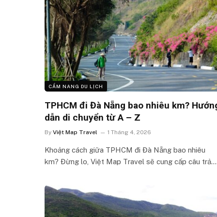
CẨM NANG DU LỊCH
TPHCM đi Đà Nẵng bao nhiêu km? Hướn
dẫn di chuyển từ A – Z
By
Việt Map Travel
1 Tháng 4, 2026
Khoảng cách giữa TPHCM đi Đà Nẵng bao nhiêu
km? Đừng lo, Việt Map Travel sẽ cung cấp câu trả…