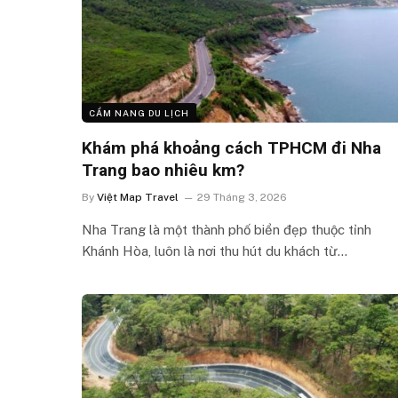
CẨM NANG DU LỊCH
Khám phá khoảng cách TPHCM đi Nha
Trang bao nhiêu km?
By
Việt Map Travel
29 Tháng 3, 2026
Nha Trang là một thành phố biển đẹp thuộc tỉnh
Khánh Hòa, luôn là nơi thu hút du khách từ…