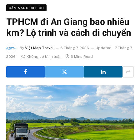
CẨM NANG DU LỊCH
TPHCM đi An Giang bao nhiêu
km? Lộ trình và cách di chuyển
By
Việt Map Travel
6 Tháng 7, 2026
Updated:
7 Tháng 7,
2026
Không có bình luận
6 Mins Read