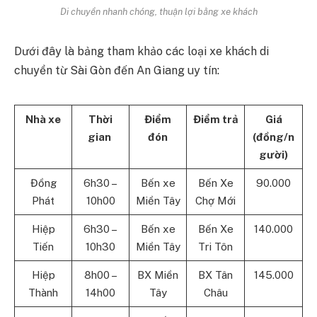
Di chuyển nhanh chóng, thuận lợi bằng xe khách
Dưới đây là bảng tham khảo các loại xe khách di
chuyển từ Sài Gòn đến An Giang uy tín:
Nhà xe
Thời
Điểm
Điểm trả
Giá
gian
đón
(đồng/n
gười)
Đồng
6h30 –
Bến xe
Bến Xe
90.000
Phát
10h00
Miền Tây
Chợ Mới
Hiệp
6h30 –
Bến xe
Bến Xe
140.000
Tiến
10h30
Miền Tây
Tri Tôn
Hiệp
8h00 –
BX Miền
BX Tân
145.000
Thành
14h00
Tây
Châu