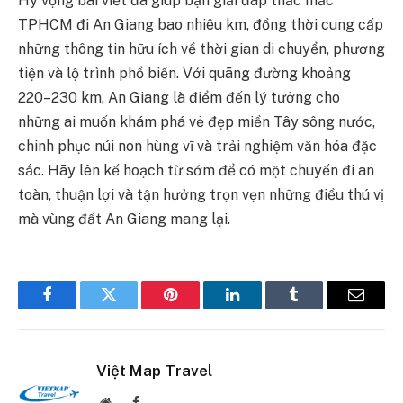
Hy vọng bài viết đã giúp bạn giải đáp thắc mắc
TPHCM đi An Giang bao nhiêu km, đồng thời cung cấp
những thông tin hữu ích về thời gian di chuyển, phương
tiện và lộ trình phổ biến. Với quãng đường khoảng
220–230 km, An Giang là điểm đến lý tưởng cho
những ai muốn khám phá vẻ đẹp miền Tây sông nước,
chinh phục núi non hùng vĩ và trải nghiệm văn hóa đặc
sắc. Hãy lên kế hoạch từ sớm để có một chuyến đi an
toàn, thuận lợi và tận hưởng trọn vẹn những điều thú vị
mà vùng đất An Giang mang lại.
Facebook
Twitter
Pinterest
LinkedIn
Tumblr
Email
Việt Map Travel
Website
Facebook