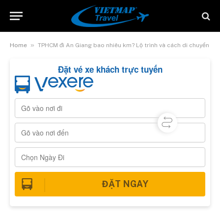
»
Home
TPHCM đi An Giang bao nhiêu km? Lộ trình và cách di chuyển
Đặt vé xe khách trực tuyến
ĐẶT NGAY