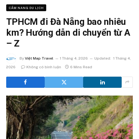
CẨM NANG DU LỊCH
TPHCM đi Đà Nẵng bao nhiêu
km? Hướng dẫn di chuyển từ A
– Z
By
Việt Map Travel
1 Tháng 4, 2026
Updated:
1 Tháng 4,
2026
Không có bình luận
6 Mins Read