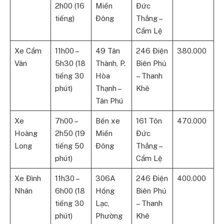
2h00 (16
Miền
Đức
tiếng)
Đông
Thắng –
Cẩm Lệ
Xe Cẩm
11h00 –
49 Tân
246 Điện
380.000
Vân
5h30 (18
Thành, P.
Biên Phủ
tiếng 30
Hòa
– Thanh
phút)
Thạnh –
Khê
Tân Phú
Xe
7h00 –
Bến xe
161 Tôn
470.000
Hoàng
2h50 (19
Miền
Đức
Long
tiếng 50
Đông
Thắng –
phút)
Cẩm Lệ
Xe Đình
11h30 –
306A
246 Điện
400.000
Nhân
6h00 (18
Hồng
Biên Phủ
tiếng 30
Lạc,
– Thanh
phút)
Phường
Khê