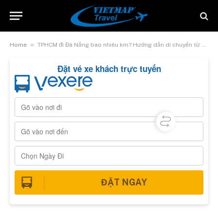
»
Home
TPHCM đi Đà Nẵng bao nhiêu km? Hướng dẫn di chuyển từ A – Z
Đặt vé xe khách trực tuyến
ĐẶT NGAY