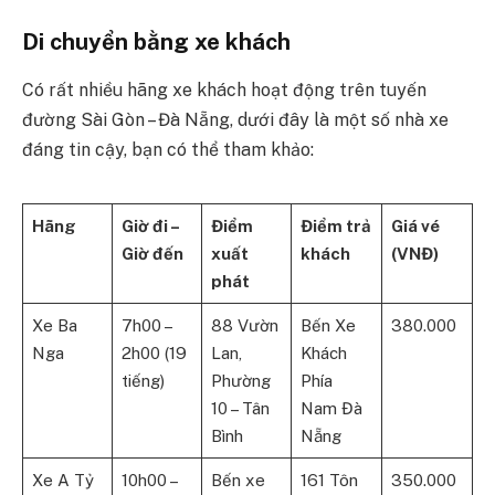
Di chuyển bằng xe khách
Có rất nhiều hãng xe khách hoạt động trên tuyến
đường Sài Gòn – Đà Nẵng, dưới đây là một số nhà xe
đáng tin cậy, bạn có thể tham khảo:
Hãng
Giờ đi –
Điểm
Điểm trả
Giá vé
Giờ đến
xuất
khách
(VNĐ)
phát
Xe Ba
7h00 –
88 Vườn
Bến Xe
380.000
Nga
2h00 (19
Lan,
Khách
tiếng)
Phường
Phía
10 – Tân
Nam Đà
Bình
Nẵng
Xe A Tỷ
10h00 –
Bến xe
161 Tôn
350.000