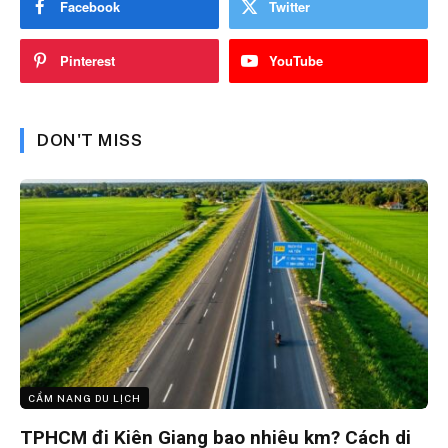
Facebook
Twitter
Pinterest
YouTube
DON'T MISS
CẨM NANG DU LỊCH
TPHCM đi Kiên Giang bao nhiêu km? Cách di