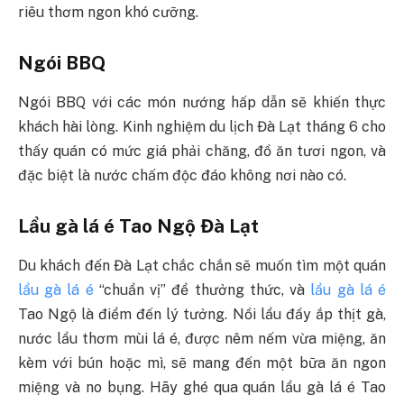
riêu thơm ngon khó cưỡng.
Ngói BBQ
Ngói BBQ với các món nướng hấp dẫn sẽ khiến thực
khách hài lòng. Kinh nghiệm du lịch Đà Lạt tháng 6 cho
thấy quán có mức giá phải chăng, đồ ăn tươi ngon, và
đặc biệt là nước chấm độc đáo không nơi nào có.
Lẩu gà lá é Tao Ngộ Đà Lạt
Du khách đến Đà Lạt chắc chắn sẽ muốn tìm một quán
lẩu gà lá é
“chuẩn vị” để thưởng thức, và
lẩu gà lá é
Tao Ngộ là điểm đến lý tưởng. Nồi lẩu đầy ắp thịt gà,
nước lẩu thơm mùi lá é, được nêm nếm vừa miệng, ăn
kèm với bún hoặc mì, sẽ mang đến một bữa ăn ngon
miệng và no bụng. Hãy ghé qua quán lẩu gà lá é Tao