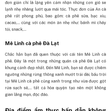
đơn giản chỉ là lặng yên cảm nhận những cơn gió se
lạnh nhẹ nhàng lướt qua mái tóc. Thực đơn của An cà
phê rất phong phú, bao gồm: cà phê sữa, bạc xỉu,
cacao,… cùng với các món ăn nhẹ như: bánh mì cháy
tỏi, snack,…
Mê Linh cà phê Đà Lạt
Chắc hẳn bạn đã quen thuộc với cái tên Mê Linh cà
phê. Đây là một trong những quán cà phê Đà Lạt có
khung cảnh đẹp nhất. Đến Mê Linh, bạn sẽ được chiêm
ngưỡng những rừng thông xanh mướt trải dài, bầu trời
tại Mê Linh cà phê cũng xanh trong như vừa được gột
rửa sạch sẽ,… tất cả hòa quyện tạo nên một không
gian lãng mạn, độc đáo.
Địa điểm ẩm thực hấp dẫn không