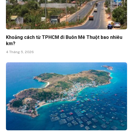
Khoảng cách từ TPHCM đi Buôn Mê Thuột bao nhiêu
km?
4 Tháng 5, 2026