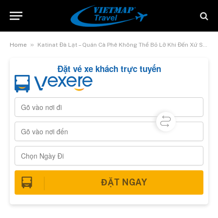
»
Home
Katinat Đà Lạt – Quán Cà Phê Không Thể Bỏ Lỡ Khi Đến Xứ Sở Sương Mù
Đặt vé xe khách trực tuyến
ĐẶT NGAY