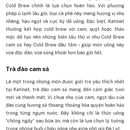
Cold Brew chính là lựa chọn hoàn hảo. Với phương
pháp ủ lạnh lâu giờ, loại cà phê này mang hương vị nhẹ
nhàng, hậu ngọt và cực kỳ dễ uống. Đặc biệt, Katinat
thường kết hợp cold brew với cam, quýt hoặc thảo
mộc để tạo nên những biến tấu thú vị như Cold Brew
cam sả hay Cold Brew dâu tằm – giúp món uống này
vừa độc đáo, vừa sảng khoái hơn bao giờ hết.
Trà đào cam sả
Là một trong những món được giới trẻ yêu thích nhất
tại Katinat, trà đào cam sả mang đến cảm giác tươi
mới và thanh mát. Vị chua nhẹ của cam, ngọt dịu của
đào cùng hương sả thoang thoảng hòa quyện hoàn hảo
trong từng ngụm nước. Đây không chỉ là thức uống
“chống ngấy” sau bữa ăn, mà còn là lựa chọn lý tưởng
trong những buổi chiều nắng nhẹ giữa phố núi Đà Lạt.