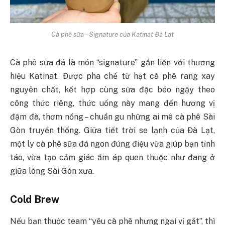
Cà phê sữa – Signature của Katinat Đà Lạt
Cà phê sữa đá là món “signature” gắn liền với thương
hiệu Katinat. Được pha chế từ hạt cà phê rang xay
nguyên chất, kết hợp cùng sữa đặc béo ngậy theo
công thức riêng, thức uống này mang đến hương vị
đậm đà, thơm nồng – chuẩn gu những ai mê cà phê Sài
Gòn truyền thống. Giữa tiết trời se lạnh của Đà Lạt,
một ly cà phê sữa đá ngon đúng điệu vừa giúp bạn tỉnh
táo, vừa tạo cảm giác ấm áp quen thuộc như đang ở
giữa lòng Sài Gòn xưa.
Cold Brew
Nếu bạn thuộc team “yêu cà phê nhưng ngại vị gắt”, thì