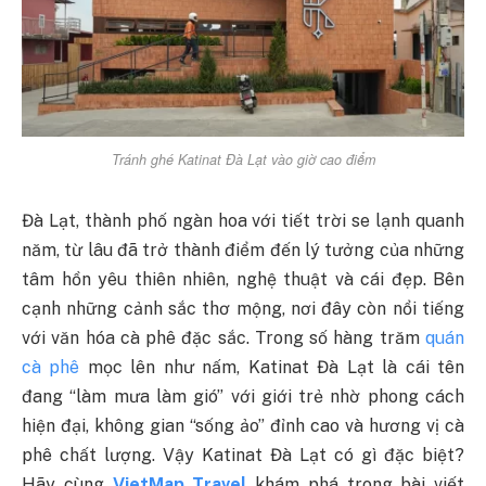
Tránh ghé Katinat Đà Lạt vào giờ cao điểm
Đà Lạt, thành phố ngàn hoa với tiết trời se lạnh quanh
năm, từ lâu đã trở thành điểm đến lý tưởng của những
tâm hồn yêu thiên nhiên, nghệ thuật và cái đẹp. Bên
cạnh những cảnh sắc thơ mộng, nơi đây còn nổi tiếng
với văn hóa cà phê đặc sắc. Trong số hàng trăm
quán
cà phê
mọc lên như nấm, Katinat Đà Lạt là cái tên
đang “làm mưa làm gió” với giới trẻ nhờ phong cách
hiện đại, không gian “sống ảo” đỉnh cao và hương vị cà
phê chất lượng. Vậy Katinat Đà Lạt có gì đặc biệt?
Hãy cùng
VietMap Travel
khám phá trong bài viết