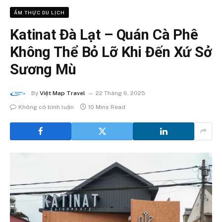
ẨM THỰC DU LỊCH
Katinat Đà Lạt – Quán Cà Phê
Không Thể Bỏ Lỡ Khi Đến Xứ Sở
Sương Mù
By
Việt Map Travel
22 Tháng 6, 2025
Không có bình luận
10 Mins Read