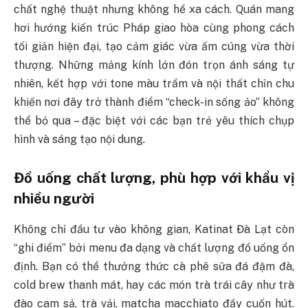
chất nghệ thuật nhưng không hề xa cách. Quán mang
hơi hướng kiến trúc Pháp giao hòa cùng phong cách
tối giản hiện đại, tạo cảm giác vừa ấm cúng vừa thời
thượng. Những mảng kính lớn đón trọn ánh sáng tự
nhiên, kết hợp với tone màu trầm và nội thất chỉn chu
khiến nơi đây trở thành điểm “check-in sống ảo” không
thể bỏ qua – đặc biệt với các bạn trẻ yêu thích chụp
hình và sáng tạo nội dung.
Đồ uống chất lượng, phù hợp với khẩu vị
nhiều người
Không chỉ đầu tư vào không gian, Katinat Đà Lạt còn
“ghi điểm” bởi menu đa dạng và chất lượng đồ uống ổn
định. Bạn có thể thưởng thức cà phê sữa đá đậm đà,
cold brew thanh mát, hay các món trà trái cây như trà
đào cam sả, trà vải, matcha macchiato đầy cuốn hút.