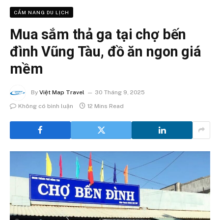
CẨM NANG DU LỊCH
Mua sắm thả ga tại chợ bến
đình Vũng Tàu, đồ ăn ngon giá
mềm
By
Việt Map Travel
30 Tháng 9, 2025
Không có bình luận
12 Mins Read