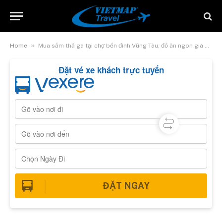
»
Home
Mua sắm thả ga tại chợ bến đình Vũng Tàu, đồ ăn ngon giá mềm
Đặt vé xe khách trực tuyến
ĐẶT NGAY