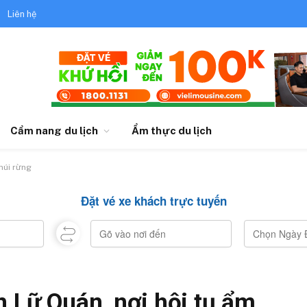
Liên hệ
Cẩm nang du lịch
Ẩm thực du lịch
núi rừng
Đặt vé xe khách trực tuyến
n Lữ Quán, nơi hội tụ ẩm