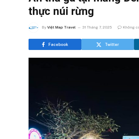
thực núi rừng
By
Việt Map Travel
31 Tháng 7, 2025
Không có
Facebook
Twitter