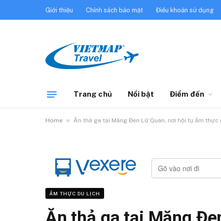
Giới thiệu
Chính sách bảo mật
Điều khoản sử dụng
Trang chủ
Nổi bật
Điểm đến
»
Home
Ăn thả ga tại Măng Đen Lữ Quán, nơi hội tụ ẩm thực 
ẨM THỰC DU LỊCH
Ăn thả ga tại Măng Đe