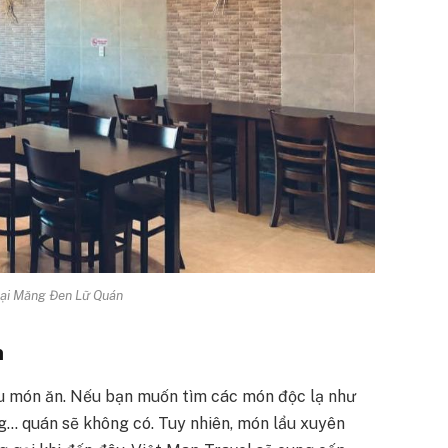
tại Măng Đen Lữ Quán
n
ều món ăn. Nếu bạn muốn tìm các món độc lạ như
ng… quán sẽ không có. Tuy nhiên, món lẩu xuyên