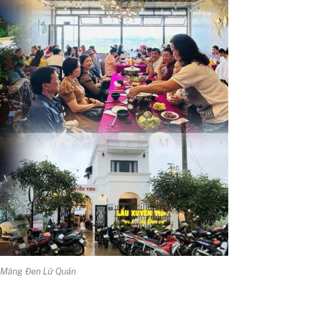
ề Măng Đen Lữ Quán