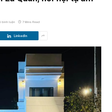
 bình luận
7 Mins Read
LinkedIn