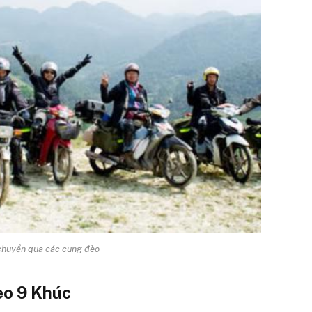
chuyển qua các cung đèo
èo 9 Khúc