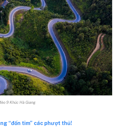
ý đèo 9 Khúc Hà Giang
g “đốn tim” các phượt thủ!