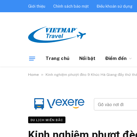
Giới thiệu
Chính sách bảo mật
Điều khoản sử dụng
Trang chủ
Nổi bật
Điểm đến
»
Home
Kinh nghiệm phượt đèo 9 Khúc Hà Giang đầy thử th
DU LỊCH MIỀN BẮC
Kinh nghiệm phượt đè