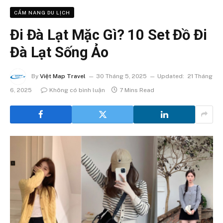
CẨM NANG DU LỊCH
Đi Đà Lạt Mặc Gì? 10 Set Đồ Đi
Đà Lạt Sống Ảo
By
Việt Map Travel
30 Tháng 5, 2025
Updated:
21 Tháng
6, 2025
Không có bình luận
7 Mins Read