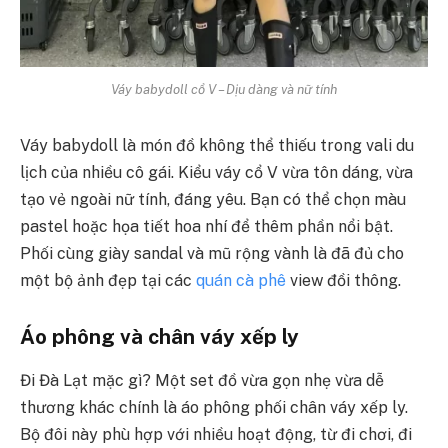
Váy babydoll cổ V – Dịu dàng và nữ tính
Váy babydoll là món đồ không thể thiếu trong vali du
lịch của nhiều cô gái. Kiểu váy cổ V vừa tôn dáng, vừa
tạo vẻ ngoài nữ tính, đáng yêu. Bạn có thể chọn màu
pastel hoặc họa tiết hoa nhí để thêm phần nổi bật.
Phối cùng giày sandal và mũ rộng vành là đã đủ cho
một bộ ảnh đẹp tại các
quán cà phê
view đồi thông.
Áo phông và chân váy xếp ly
Đi Đà Lạt mặc gì? Một set đồ vừa gọn nhẹ vừa dễ
thương khác chính là áo phông phối chân váy xếp ly.
Bộ đôi này phù hợp với nhiều hoạt động, từ đi chơi, đi