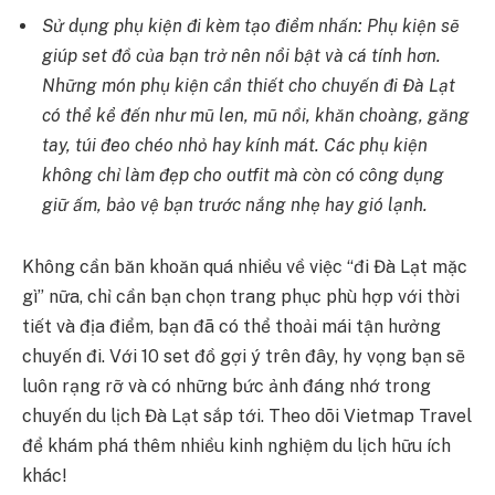
Sử dụng phụ kiện đi kèm tạo điểm nhấn: Phụ kiện sẽ
giúp set đồ của bạn trở nên nổi bật và cá tính hơn.
Những món phụ kiện cần thiết cho chuyến đi Đà Lạt
có thể kể đến như mũ len, mũ nồi, khăn choàng, găng
tay, túi đeo chéo nhỏ hay kính mát. Các phụ kiện
không chỉ làm đẹp cho outfit mà còn có công dụng
giữ ấm, bảo vệ bạn trước nắng nhẹ hay gió lạnh.
Không cần băn khoăn quá nhiều về việc “đi Đà Lạt mặc
gì” nữa, chỉ cần bạn chọn trang phục phù hợp với thời
tiết và địa điểm, bạn đã có thể thoải mái tận hưởng
chuyến đi. Với 10 set đồ gợi ý trên đây, hy vọng bạn sẽ
luôn rạng rỡ và có những bức ảnh đáng nhớ trong
chuyến du lịch Đà Lạt sắp tới. Theo dõi Vietmap Travel
để khám phá thêm nhiều kinh nghiệm du lịch hữu ích
khác!