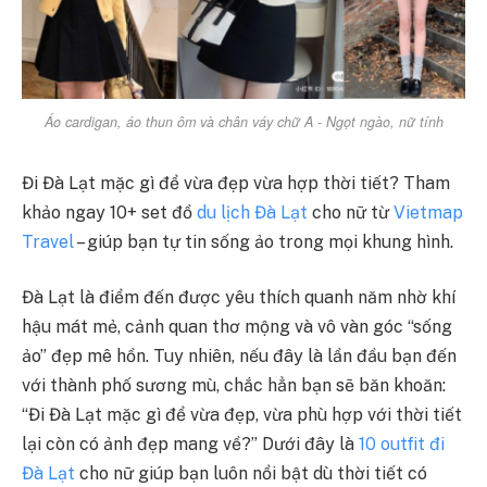
Áo cardigan, áo thun ôm và chân váy chữ A - Ngọt ngào, nữ tính
Đi Đà Lạt mặc gì để vừa đẹp vừa hợp thời tiết? Tham
khảo ngay 10+ set đồ
du lịch Đà Lạt
cho nữ từ
Vietmap
Travel
– giúp bạn tự tin sống ảo trong mọi khung hình.
Đà Lạt là điểm đến được yêu thích quanh năm nhờ khí
hậu mát mẻ, cảnh quan thơ mộng và vô vàn góc “sống
ảo” đẹp mê hồn. Tuy nhiên, nếu đây là lần đầu bạn đến
với thành phố sương mù, chắc hẳn bạn sẽ băn khoăn:
“Đi Đà Lạt mặc gì để vừa đẹp, vừa phù hợp với thời tiết
lại còn có ảnh đẹp mang về?” Dưới đây là
10 outfit đi
Đà Lạt
cho nữ giúp bạn luôn nổi bật dù thời tiết có