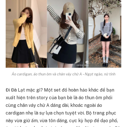
Áo cardigan, áo thun ôm và chân váy chữ A – Ngọt ngào, nữ tính
Đi Đà Lạt mặc gì? Một set đồ hoàn hảo khác để bạn
xuất hiện trên story của bạn bè là áo thun ôm phối
cùng chân váy chữ A dáng dài, khoác ngoài áo
cardigan nhẹ là sự lựa chọn tuyệt vời. Bộ trang phục
này vừa giữ ấm, vừa tôn dáng, cực kỳ hợp để dạo phố,