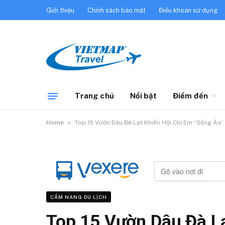
Giới thiệu
Chính sách bảo mật
Điều khoản sử dụng
Trang chủ
Nổi bật
Điểm đến
»
Home
Top 15 Vườn Dâu Đà Lạt Khiến Hội Chị Em “Sống Ảo” 
CẨM NANG DU LỊCH
Top 15 Vườn Dâu Đà Lạ