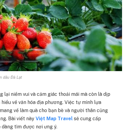
n dâu Đà Lạt
 lại niềm vui và cảm giác thoải mái mà còn là dịp
 hiểu về văn hóa địa phương. Việc tự mình lựa
mang về làm quà cho bạn bè và người thân cũng
ng. Bài viết này
Việt Map Travel
sẽ cung cấp
ễ dàng tìm được nơi ưng ý.