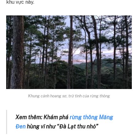
khu vực này.
Khung cảnh hoang sơ, trữ tình của rừng thông
Xem thêm: Khám phá
rừng thông Măng
Đen
hùng vĩ như “Đà Lạt thu nhỏ”