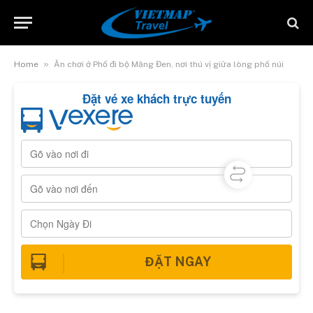
»
Home
Ăn chơi ở Phố đi bộ Măng Đen, nơi thú vị giữa lòng phố núi
Đặt vé xe khách trực tuyến
ĐẶT NGAY