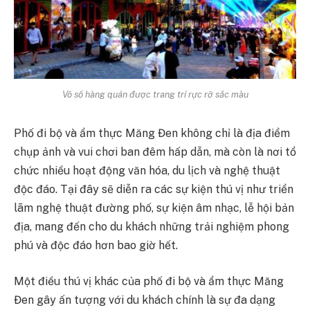
Vô số hàng quán được trang trí rực rỡ sắc màu
Phố đi bộ và ẩm thực Măng Đen không chỉ là địa điểm
chụp ảnh và vui chơi ban đêm hấp dẫn, mà còn là nơi tổ
chức nhiều hoạt động văn hóa, du lịch và nghệ thuật
độc đáo. Tại đây sẽ diễn ra các sự kiện thú vị như triển
lãm nghệ thuật đường phố, sự kiện âm nhạc, lễ hội bản
địa, mang đến cho du khách những trải nghiệm phong
phú và độc đáo hơn bao giờ hết.
Một điều thú vị khác của phố đi bộ và ẩm thực Măng
Đen gây ấn tượng với du khách chính là sự đa dạng