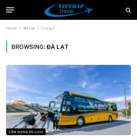
»
»
Home
Đà Lạt
Trang 2
BROWSING:
ĐÀ LẠT
CẨM NANG DU LỊCH