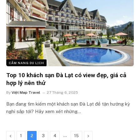
CẨM NANG DU LỊCH
Top 10 khách sạn Đà Lạt có view đẹp, giá cả
hợp lý nên thử
By
Việt Map Travel
27 Tháng 6, 2025
Bạn đang tìm kiếm một khách sạn Đà Lạt để tận hưởng kỳ
nghỉ sắp tới? Hãy xem xét những…
Previous
…
Next
1
2
3
4
15