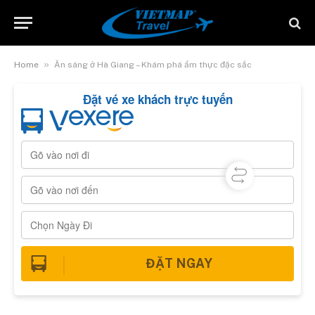
»
Home
Ăn sáng ở Hà Giang – Khám phá ẩm thực đặc sắc
Đặt vé xe khách trực tuyến
ĐẶT NGAY