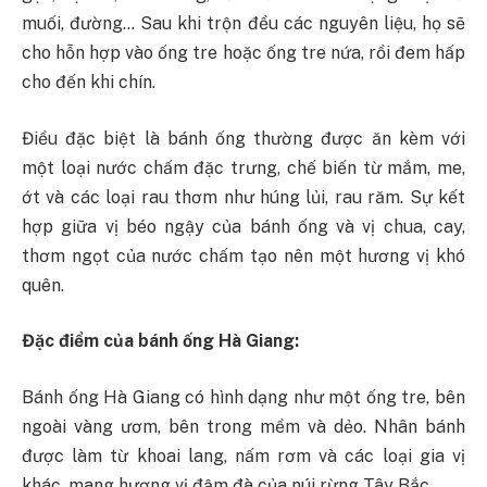
muối, đường… Sau khi trộn đều các nguyên liệu, họ sẽ
cho hỗn hợp vào ống tre hoặc ống tre nứa, rồi đem hấp
cho đến khi chín.
Điều đặc biệt là bánh ống thường được ăn kèm với
một loại nước chấm đặc trưng, chế biến từ mắm, me,
ớt và các loại rau thơm như húng lủi, rau răm. Sự kết
hợp giữa vị béo ngậy của bánh ống và vị chua, cay,
thơm ngọt của nước chấm tạo nên một hương vị khó
quên.
Đặc điểm của bánh ống Hà Giang:
Bánh ống Hà Giang có hình dạng như một ống tre, bên
ngoài vàng ươm, bên trong mềm và dẻo. Nhân bánh
được làm từ khoai lang, nấm rơm và các loại gia vị
khác, mang hương vị đậm đà của núi rừng Tây Bắc.