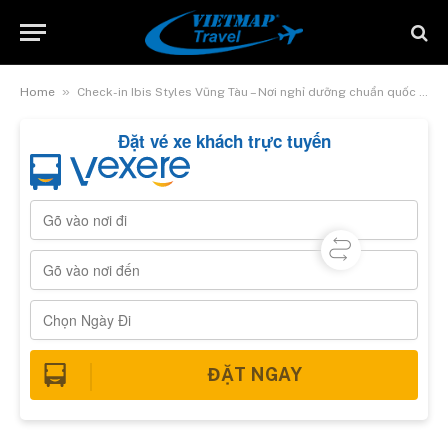
»
Home
Check-in Ibis Styles Vũng Tàu – Nơi nghỉ dưỡng chuẩn quốc tế
Đặt vé xe khách trực tuyến
ĐẶT NGAY