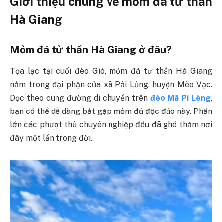
Giới thiệu chung về mỏm đá tử thần
Hà Giang
Mỏm đá tử thần Hà Giang ở đâu?
Tọa lạc tại cuối đèo Gió, mỏm đá tử thần Hà Giang
nằm trong đại phận của xã Pải Lủng, huyện Mèo Vạc.
Dọc theo cung đường di chuyển trên
đèo Mã Pí Lèng
,
bạn có thể dễ dàng bắt gặp mỏm đá độc đáo này. Phần
lớn các phượt thủ chuyên nghiệp đều đã ghé thăm nơi
đây một lần trong đời.