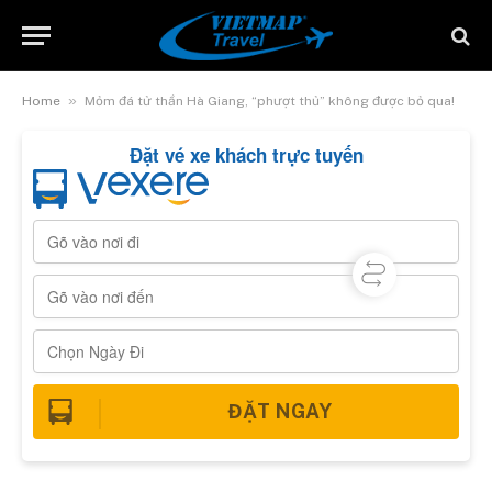
»
Home
Mỏm đá tử thần Hà Giang, “phượt thủ” không được bỏ qua!
Đặt vé xe khách trực tuyến
ĐẶT NGAY