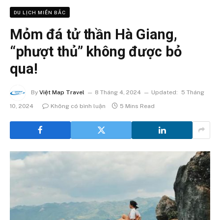
DU LỊCH MIỀN BẮC
Mỏm đá tử thần Hà Giang,
“phượt thủ” không được bỏ
qua!
By
Việt Map Travel
8 Tháng 4, 2024
Updated:
5 Tháng
10, 2024
Không có bình luận
5 Mins Read