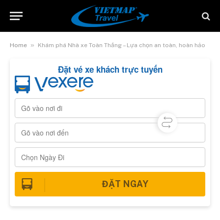
»
Home
Khám phá Nhà xe Toàn Thắng – Lựa chọn an toàn, hoàn hảo
Đặt vé xe khách trực tuyến
ĐẶT NGAY