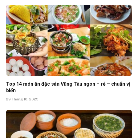
Top 14 món ăn đặc sản Vũng Tàu ngon – rẻ – chuẩn vị
biển
29 Tháng 10, 2025