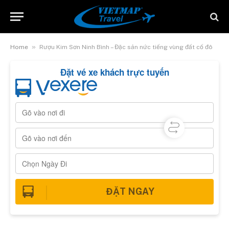
»
Home
Rượu Kim Sơn Ninh Bình – Đặc sản nức tiếng vùng đất cố đô
Đặt vé xe khách trực tuyến
ĐẶT NGAY