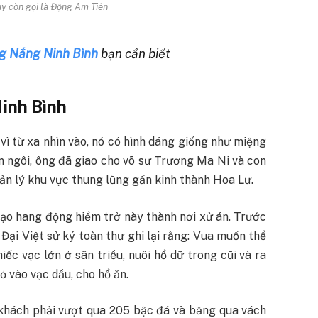
ay còn gọi là Động Am Tiên
ng Nắng Ninh Bình
bạn cần biết
Ninh Bình
ì từ xa nhìn vào, nó có hình dáng giống như miệng
n ngôi, ông đã giao cho võ sư Trương Ma Ni và con
n lý khu vực thung lũng gần kinh thành Hoa Lư.
tạo hang động hiểm trở này thành nơi xử án. Trước
 Đại Việt sử ký toàn thư ghi lại rằng: Vua muốn thể
ếc vạc lớn ở sân triều, nuôi hổ dữ trong cũi và ra
ỏ vào vạc dầu, cho hổ ăn.
khách phải vượt qua 205 bậc đá và băng qua vách