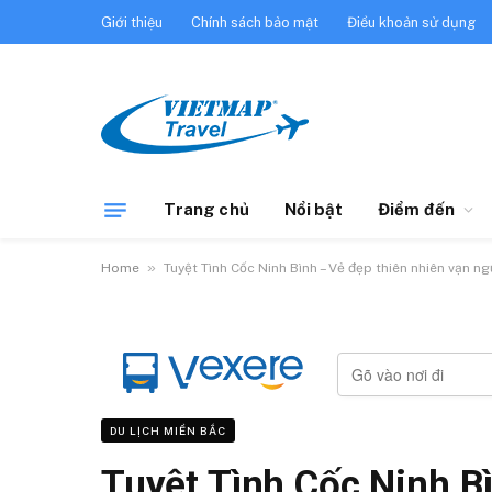
Giới thiệu
Chính sách bảo mật
Điều khoản sử dụng
Trang chủ
Nổi bật
Điểm đến
»
Home
Tuyệt Tình Cốc Ninh Bình – Vẻ đẹp thiên nhiên vạn n
DU LỊCH MIỀN BẮC
Tuyệt Tình Cốc Ninh B