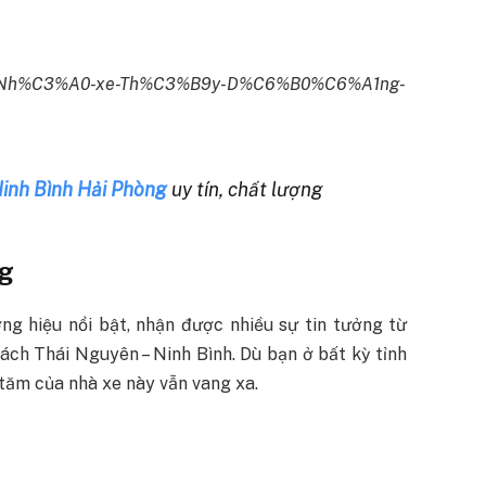
/p/Nh%C3%A0-xe-Th%C3%B9y-D%C6%B0%C6%A1ng-
Ninh Bình Hải Phòng
uy tín, chất lượng
ng
g hiệu nổi bật, nhận được nhiều sự tin tưởng từ
hách Thái Nguyên – Ninh Bình. Dù bạn ở bất kỳ tỉnh
 tăm của nhà xe này vẫn vang xa.