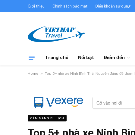
Giới thiệu
Chính sách bảo mật
Điều khoản sử dụng
Trang chủ
Nổi bật
Điểm đến
»
Home
Top 5+ nhà xe Ninh Bình Thái Nguyên đáng để tham
CẨM NANG DU LỊCH
Top 5+ nhà xe Ninh Bì