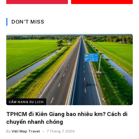
DON'T MISS
CẨM NANG DU LỊCH
TPHCM đi Kiên Giang bao nhiêu km? Cách di
chuyển nhanh chóng
By
Việt Map Travel
7 Tháng 7, 2026