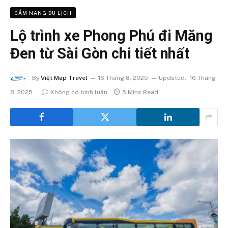
CẨM NANG DU LỊCH
Lộ trình xe Phong Phú đi Măng
Đen từ Sài Gòn chi tiết nhất
By
Việt Map Travel
16 Tháng 8, 2025
Updated:
16 Tháng
8, 2025
Không có bình luận
5 Mins Read