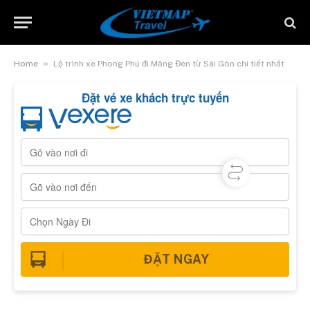
»
Home
Lộ trình xe Phong Phú đi Măng Đen từ Sài Gòn chi tiết nhất
Đặt vé xe khách trực tuyến
ĐẶT NGAY