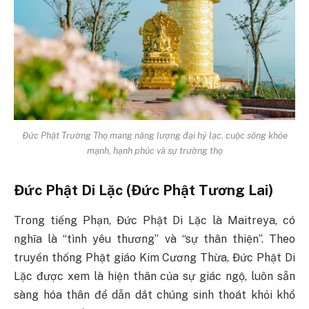
Đức Phật Trường Thọ mang năng lượng đại hỷ lạc, cuộc sống khỏe
mạnh, hạnh phúc và sự trường thọ
Đức Phật Di Lặc (Đức Phật Tương Lai)
Trong tiếng Phạn, Đức Phật Di Lặc là Maitreya, có
nghĩa là “tình yêu thương” và “sự thân thiện”. Theo
truyền thống Phật giáo Kim Cương Thừa, Đức Phật Di
Lặc được xem là hiện thân của sự giác ngộ, luôn sẵn
sàng hóa thân để dẫn dắt chúng sinh thoát khỏi khổ