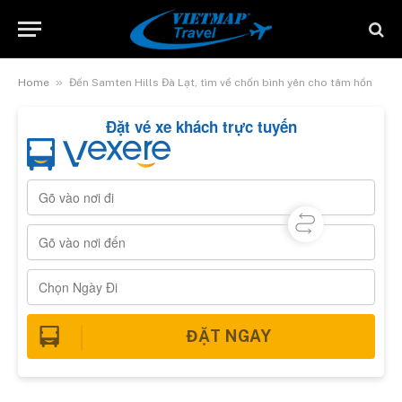
»
Home
Đến Samten Hills Đà Lạt, tìm về chốn bình yên cho tâm hồn
Đặt vé xe khách trực tuyến
ĐẶT NGAY