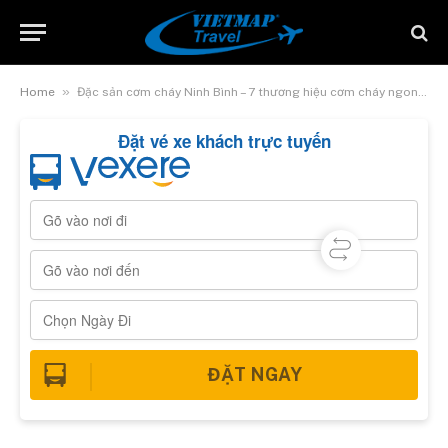
»
Home
Đặc sản cơm cháy Ninh Bình – 7 thương hiệu cơm cháy ngon nhất
Đặt vé xe khách trực tuyến
ĐẶT NGAY