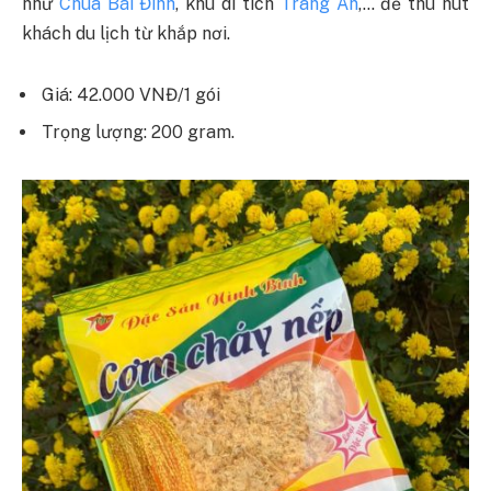
như
Chùa Bái Đính
, khu di tích
Tràng An
,… để thu hút
khách du lịch từ khắp nơi.
Giá: 42.000 VNĐ/1 gói
Trọng lượng: 200 gram.